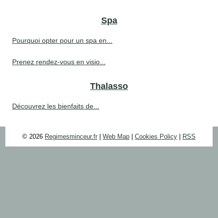
Spa
Pourquoi opter pour un spa en...
Prenez rendez-vous en visio...
Thalasso
Découvrez les bienfaits de...
© 2026
Regimesminceur.fr
|
Web Map
|
Cookies Policy
|
RSS