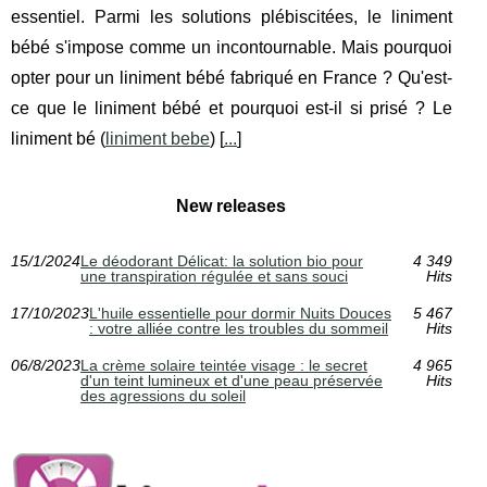
essentiel. Parmi les solutions plébiscitées, le liniment
bébé s'impose comme un incontournable. Mais pourquoi
opter pour un liniment bébé fabriqué en France ? Qu'est-
ce que le liniment bébé et pourquoi est-il si prisé ? Le
liniment bé (
liniment bebe
) [
...
]
New releases
15/1/2024
Le déodorant Délicat: la solution bio pour
4 349
une transpiration régulée et sans souci
Hits
17/10/2023
L'huile essentielle pour dormir Nuits Douces
5 467
: votre alliée contre les troubles du sommeil
Hits
06/8/2023
La crème solaire teintée visage : le secret
4 965
d'un teint lumineux et d'une peau préservée
Hits
des agressions du soleil