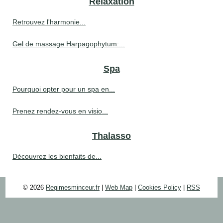
Relaxation
Retrouvez l'harmonie...
Gel de massage Harpagophytum:...
Spa
Pourquoi opter pour un spa en...
Prenez rendez-vous en visio...
Thalasso
Découvrez les bienfaits de...
© 2026
Regimesminceur.fr
|
Web Map
|
Cookies Policy
|
RSS