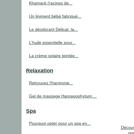
Khamaré (racines de...
Un liniment bébé fabriqué...
Le déodorant Délicat: la...
L'huile essentielle pour...
La crème solaire teintée...
Relaxation
Retrouvez l'harmonie...
Gel de massage Harpagophytum:...
Spa
Pourquoi opter pour un spa en...
Découv
pou