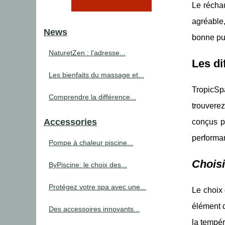
Le réchau
agréable,
News
bonne pui
NaturetZen : l'adresse...
Les di
Les bienfaits du massage et...
TropicSp
Comprendre la différence...
trouverez
Accessories
conçus po
performan
Pompe à chaleur piscine...
Choisi
ByPiscine: le choix des...
Protégez votre spa avec une...
Le choix 
élément d
Des accessoires innovants...
la tempér