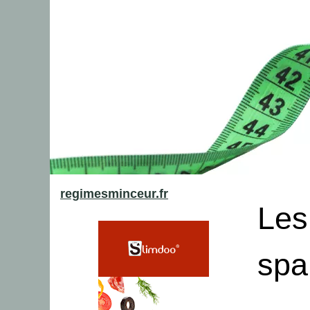
regimesminceur.fr
Les
spa