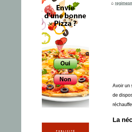
regimesm
Avoir un 
de dispo
réchauffe
La néc