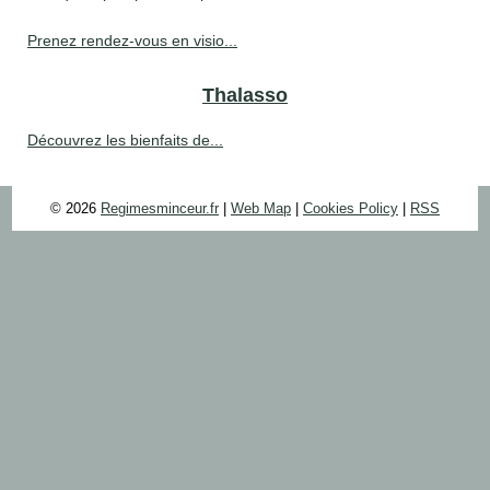
Prenez rendez-vous en visio...
Thalasso
Découvrez les bienfaits de...
© 2026
Regimesminceur.fr
|
Web Map
|
Cookies Policy
|
RSS