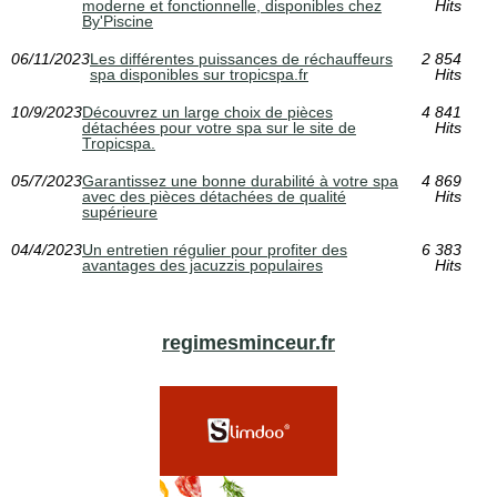
moderne et fonctionnelle, disponibles chez
Hits
By'Piscine
06/11/2023
Les différentes puissances de réchauffeurs
2 854
spa disponibles sur tropicspa.fr
Hits
10/9/2023
Découvrez un large choix de pièces
4 841
détachées pour votre spa sur le site de
Hits
Tropicspa.
05/7/2023
Garantissez une bonne durabilité à votre spa
4 869
avec des pièces détachées de qualité
Hits
supérieure
04/4/2023
Un entretien régulier pour profiter des
6 383
avantages des jacuzzis populaires
Hits
regimesminceur.fr